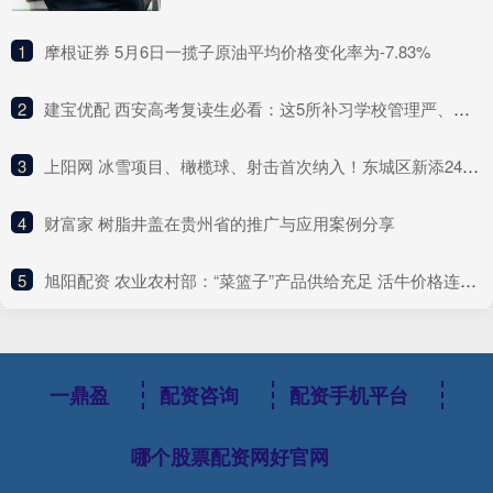
1
​摩根证券 5月6日一揽子原油平均价格变化率为-7.83%
2
​建宝优配 西安高考复读生必看：这5所补习学校管理严、提分快，口碑炸裂！
3
​上阳网 冰雪项目、橄榄球、射击首次纳入！东城区新添24所体育传统项目学校
4
​财富家 树脂井盖在贵州省的推广与应用案例分享
5
​旭阳配资 农业农村部：“菜篮子”产品供给充足 活牛价格连续9周小幅回升
一鼎盈
配资咨询
配资手机平台
哪个股票配资网好官网