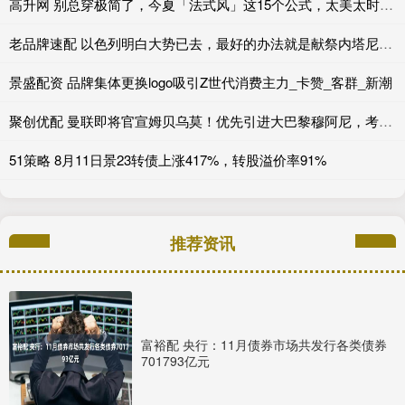
高升网 别总穿极简了，今夏「法式风」这15个公式，太美太时髦了！
老品牌速配 以色列明白大势已去，最好的办法就是献祭内塔尼亚胡？中东棋局迎新变数
景盛配资 品牌集体更换logo吸引Z世代消费主力_卡赞_客群_新潮
聚创优配 曼联即将官宣姆贝乌莫！优先引进大巴黎穆阿尼，考虑切尔西杰克逊_法兰克福_比利亚雷亚尔_尤文图斯
51策略 8月11日景23转债上涨417%，转股溢价率91%
推荐资讯
富裕配 央行：11月债券市场共发行各类债券
701793亿元