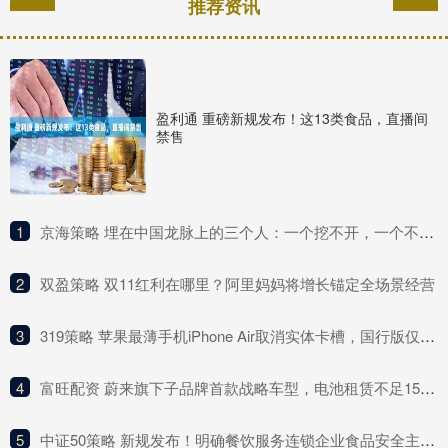
推荐资讯
盈利通 重磅新规发布！这13类食品，直播间
禁售
1
​京海策略 埋在中国龙脉上的三个人：一个挖不开，一个不敢挖，一个异兽守护
2
​双盈策略 双11红利在哪里？阿里妈妈将增长锚定全场景经营
3
​319策略 苹果最薄手机iPhone Air取消实体卡槽，国行版仅中国联通支持eSIM服务
4
​富旺配资 蔚来旗下子品牌首款战略车型，电池租赁不足15万起，续航740公里
5
​中证50策略 新规发布！明确餐饮服务连锁企业食品安全主体责任