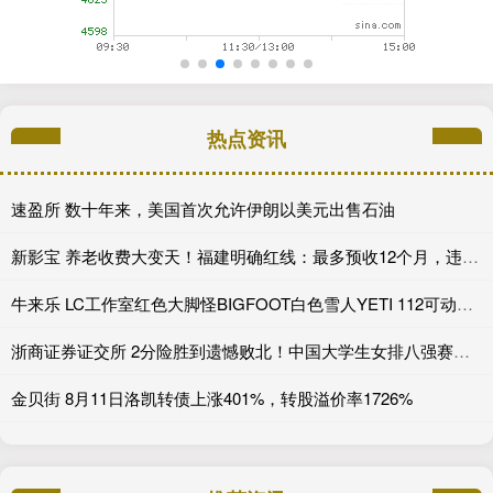
热点资讯
速盈所 数十年来，美国首次允许伊朗以美元出售石油
新影宝 养老收费大变天！福建明确红线：最多预收12个月，违规收费直接严查
牛来乐 LC工作室红色大脚怪BIGFOOT白色雪人YETI 112可动人偶
浙商证券证交所 2分险胜到遗憾败北！中国大学生女排八强赛不敌巴西，执教能力受考验_比赛_进攻_状态
金贝街 8月11日洛凯转债上涨401%，转股溢价率1726%