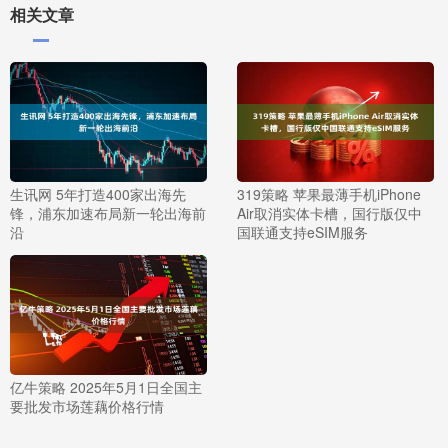
相关文章
生讯网 5年打造400家出海先
319策略 苹果最薄手机iPhone
锋，浦东加速布局新一轮出海前
Air取消实体卡槽，国行版仅中
沿
国联通支持eSIM服务
亿牛策略 2025年5月1日全国主
要批发市场莲藕价格行情