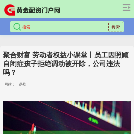
搜索
聚合财富 劳动者权益小课堂丨员工因照顾
自闭症孩子拒绝调动被开除，公司违法
吗？
网站：一鼎盈