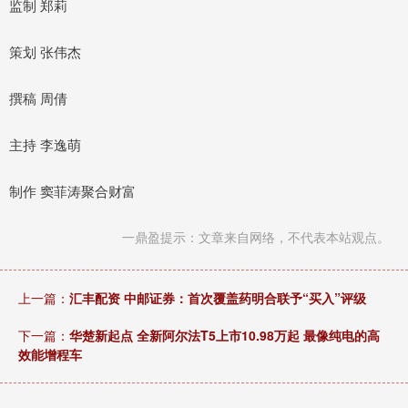
监制 郑莉
策划 张伟杰
撰稿 周倩
主持 李逸萌
制作 窦菲涛聚合财富
一鼎盈提示：文章来自网络，不代表本站观点。
上一篇：
汇丰配资 中邮证券：首次覆盖药明合联予“买入”评级
下一篇：
华楚新起点 全新阿尔法T5上市10.98万起 最像纯电的高
效能增程车