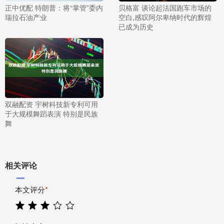
正中优配 特朗普：将“掌管”委内
贝格富 谈论起法国跑车市场的
瑞拉石油产业
空白,感叹阿尔卑纳时代的辉煌
已成为历史
双融配资 宇树科技新专利可用
于大规模舞蹈表演 特别是民族
舞
相关评论
本文评分
*