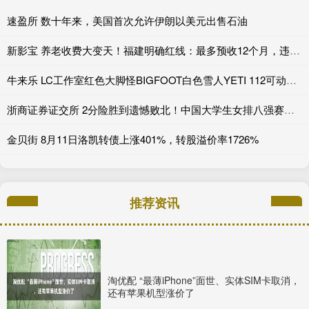
速盈所 数十年来，美国首次允许伊朗以美元出售石油
新影宝 养老收费大变天！福建明确红线：最多预收12个月，违规收费直接严查
牛来乐 LC工作室红色大脚怪BIGFOOT白色雪人YETI 112可动人偶
浙商证券证交所 2分险胜到遗憾败北！中国大学生女排八强赛不敌巴西，执教能力受考验_比赛_进攻_状态
金贝街 8月11日洛凯转债上涨401%，转股溢价率1726%
推荐资讯
淘优配 “最薄iPhone”面世、实体SIM卡取消，
还有苹果机型涨价了