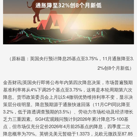
（原标题：英国央行预计降息25基点至3.75%，11月通胀降至3.
2%创8个月新低）
金吾财讯|英国央行即将公布年内第四次降息决策，市场普遍预期
基准利率将从4%下调25个基点至3.75%，这将是本轮周期第六次
降息。货币政策委员会上月以5:4微弱优势维持利率不变，显示决
策层分歧明显。降息预期源于通胀快速回落（11月CPI同比降至
3.2%，低于路透调查预期的3.5%）、劳动力市场松动及经济增长
乏力三重因素。SGH宏观顾问预计到2026年累计降息75-100基
点，但市场仅充分定价2026年4月前25基点的降息，四季度二次
降息概率为70%。英镑兑美元暂稳于1.3373，兑欧元微跌至87.85