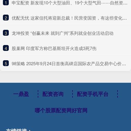
1
​申宝配资 新发现10个大型油田、19个大型气田⋯⋯自然资源部晒“十四五”成绩单
2
​优配无忧 这家信托将迎新总裁！民营变国资，有这些变化……
3
​龙坤投资 “创赢未来 就到广州”系列就业创业活动启动
4
​股巢网 印度军方称巴基斯坦开火造成3死7伤
5
​98策略 2025年9月24日首衡高碑店国际农产品交易中心价格行情
一鼎盈
配资咨询
配资手机平台
哪个股票配资网好官网