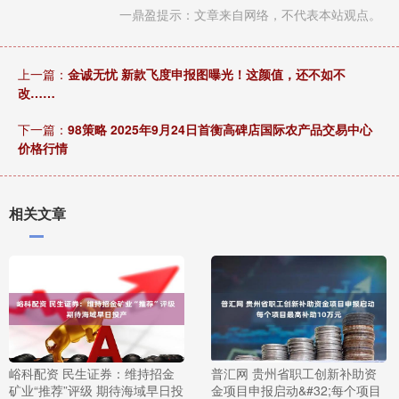
一鼎盈提示：文章来自网络，不代表本站观点。
上一篇：
金诚无忧 新款飞度申报图曝光！这颜值，还不如不
改……
下一篇：
98策略 2025年9月24日首衡高碑店国际农产品交易中心
价格行情
相关文章
峪科配资 民生证券：维持招金
普汇网 贵州省职工创新补助资
矿业“推荐”评级 期待海域早日投
金项目申报启动&#32;每个项目