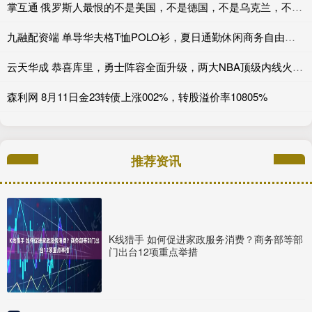
掌互通 俄罗斯人最恨的不是美国，不是德国，不是乌克兰，不是波兰，也不是法国，而是英国！英国不一定亲自吞地盘，但很会组织别人围堵
九融配资端 单导华夫格T恤POLO衫，夏日通勤休闲商务自由切换_亨利_面料_设计
云天华成 恭喜库里，勇士阵容全面升级，两大NBA顶级内线火速加盟金州_阿德巴约_交易_球员
森利网 8月11日金23转债上涨002%，转股溢价率10805%
推荐资讯
K线猎手 如何促进家政服务消费？商务部等部
门出台12项重点举措