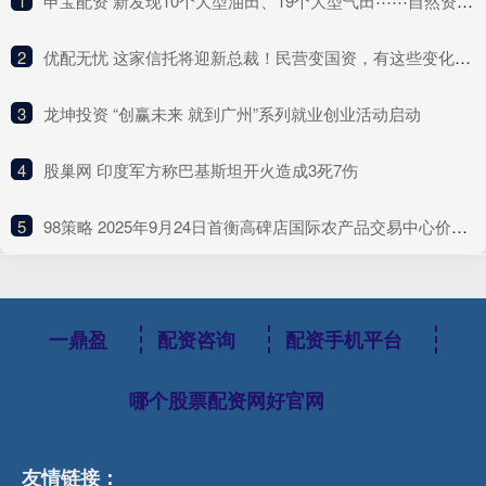
1
​申宝配资 新发现10个大型油田、19个大型气田⋯⋯自然资源部晒“十四五”成绩单
2
​优配无忧 这家信托将迎新总裁！民营变国资，有这些变化……
3
​龙坤投资 “创赢未来 就到广州”系列就业创业活动启动
4
​股巢网 印度军方称巴基斯坦开火造成3死7伤
5
​98策略 2025年9月24日首衡高碑店国际农产品交易中心价格行情
一鼎盈
配资咨询
配资手机平台
哪个股票配资网好官网
友情链接：