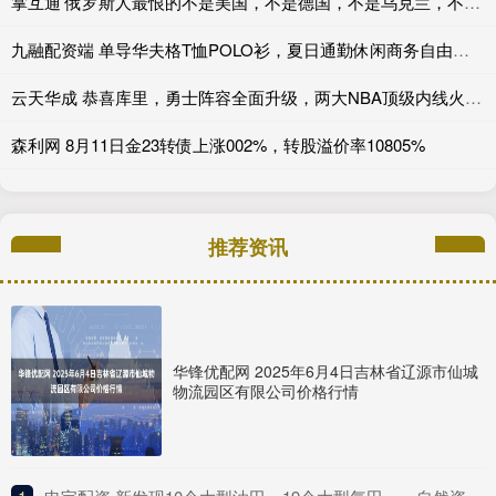
掌互通 俄罗斯人最恨的不是美国，不是德国，不是乌克兰，不是波兰，也不是法国，而是英国！英国不一定亲自吞地盘，但很会组织别人围堵
九融配资端 单导华夫格T恤POLO衫，夏日通勤休闲商务自由切换_亨利_面料_设计
云天华成 恭喜库里，勇士阵容全面升级，两大NBA顶级内线火速加盟金州_阿德巴约_交易_球员
森利网 8月11日金23转债上涨002%，转股溢价率10805%
推荐资讯
华锋优配网 2025年6月4日吉林省辽源市仙城
物流园区有限公司价格行情