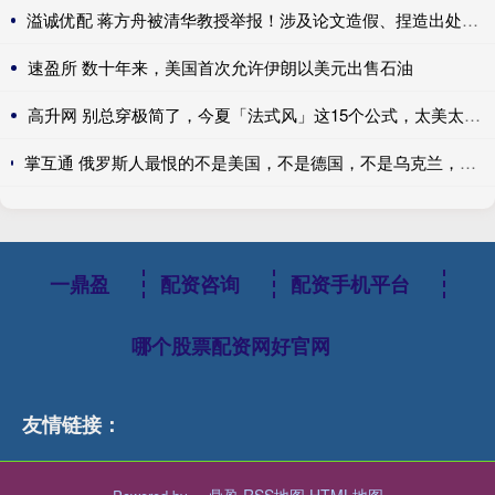
溢诚优配 蒋方舟被清华教授举报！涉及论文造假、捏造出处、伪造文献……
速盈所 数十年来，美国首次允许伊朗以美元出售石油
高升网 别总穿极简了，今夏「法式风」这15个公式，太美太时髦了！
掌互通 俄罗斯人最恨的不是美国，不是德国，不是乌克兰，不是波兰，也不是法国，而是英国！英国不一定亲自吞地盘，但很会组织别人围堵
一鼎盈
配资咨询
配资手机平台
哪个股票配资网好官网
友情链接：