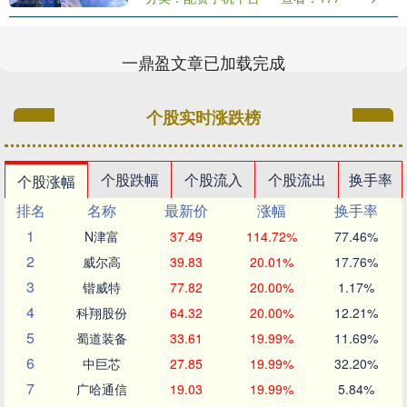
州）股份有限公司制定了董事、高级管理
人员和核心技术....
一鼎盈文章已加载完成
个股实时涨跌榜
个股跌幅
个股流入
个股流出
换手率
个股涨幅
排名
名称
最新价
涨幅
换手率
1
N津富
37.49
114.72%
77.46%
2
威尔高
39.83
20.01%
17.76%
3
锴威特
77.82
20.00%
1.17%
4
科翔股份
64.32
20.00%
12.21%
5
蜀道装备
33.61
19.99%
11.69%
6
中巨芯
27.85
19.99%
32.20%
7
广哈通信
19.03
19.99%
5.84%