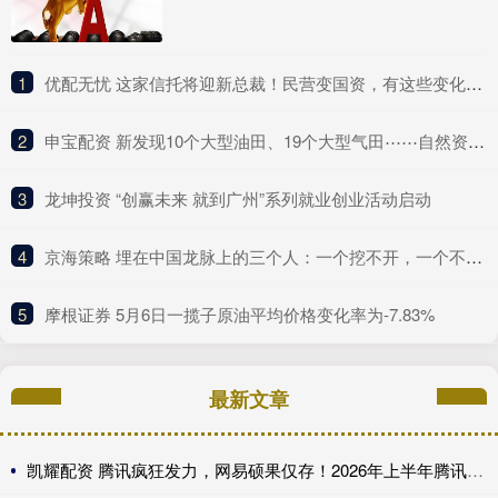
1
​优配无忧 这家信托将迎新总裁！民营变国资，有这些变化……
2
​申宝配资 新发现10个大型油田、19个大型气田⋯⋯自然资源部晒“十四五”成绩单
3
​龙坤投资 “创赢未来 就到广州”系列就业创业活动启动
4
​京海策略 埋在中国龙脉上的三个人：一个挖不开，一个不敢挖，一个异兽守护
5
​摩根证券 5月6日一揽子原油平均价格变化率为-7.83%
最新文章
凯耀配资 腾讯疯狂发力，网易硕果仅存！2026年上半年腾讯网易上线的游戏