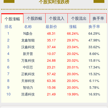
个股实时涨跌榜
个股跌幅
个股流入
个股流出
换手率
个股涨幅
排名
名称
最新价
涨幅
换手率
1
N森合
48.31
66.24%
64.29%
2
龙鑫智能
35.17
29.97%
47.98%
3
汉鑫科技
37.44
23.04%
33.62%
4
新开普
10.07
20.02%
8.66%
5
万集科技
24.88
20.02%
15.81%
6
中巨芯
23.21
20.01%
17.34%
7
正帆科技
57.42
20.00%
15.32%
8
天禄科技
63.36
20.00%
6.11%
9
智动力
15.06
20.00%
5.78%
10
浩通科技
21.49
19.99%
16.93%