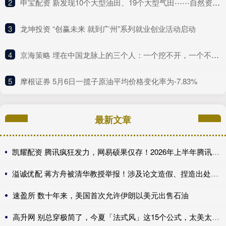
2
​申宝配资 新发现10个大型油田、19个大型气田⋯⋯自然资源部晒“十四五”成绩单
3
​龙坤投资 “创赢未来 就到广州”系列就业创业活动启动
4
​京海策略 埋在中国龙脉上的三个人：一个挖不开，一个不敢挖，一个异兽守护
5
​摩根证券 5月6日一揽子原油平均价格变化率为-7.83%
最新文章
凯耀配资 腾讯疯狂发力，网易硕果仅存！2026年上半年腾讯网易上线的游戏
溢诚优配 蒋方舟被清华教授举报！涉及论文造假、捏造出处、伪造文献……
速盈所 数十年来，美国首次允许伊朗以美元出售石油
高升网 别总穿极简了，今夏「法式风」这15个公式，太美太时髦了！