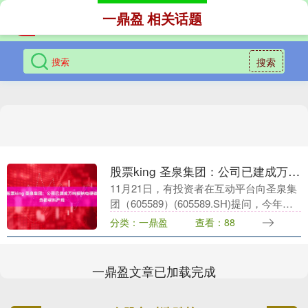
一鼎盈 相关话题
搜索
股票king 圣泉集团：公司已建成万吨级钠电硬碳负极材料产线
11月21日，有投资者在互动平台向圣泉集
团（605589）(605589.SH)提问，今年开
始钠电池今年开始放量，有统计上半年出
分类：一鼎盈
查看：88
货量超3.5GW，同比增长100....
一鼎盈文章已加载完成