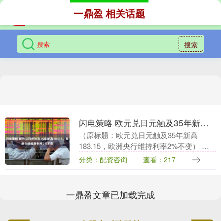
一鼎盈 相关话题
搜索
闪电策略 欧元兑日元触及35年新高18315，欧洲央行维持利率2%不变
（原标题：欧元兑日元触及35年新高
183.15，欧洲央行维持利率2%不变） 金
吾财讯|欧元兑日元汇率从181.60低点反
分类：配资咨询
查看：217
弹，当前正测试183.15的35年高位。....
一鼎盈文章已加载完成