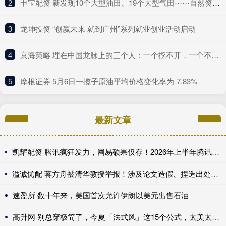
2
​申宝配资 新发现10个大型油田、19个大型气田⋯⋯自然资源部晒“十四五”成绩单
3
​龙坤投资 “创赢未来 就到广州”系列就业创业活动启动
4
​京海策略 埋在中国龙脉上的三个人：一个挖不开，一个不敢挖，一个异兽守护
5
​摩根证券 5月6日一揽子原油平均价格变化率为-7.83%
最新文章
凯耀配资 腾讯疯狂发力，网易硕果仅存！2026年上半年腾讯网易上线的游戏
溢诚优配 蒋方舟被清华教授举报！涉及论文造假、捏造出处、伪造文献……
速盈所 数十年来，美国首次允许伊朗以美元出售石油
高升网 别总穿极简了，今夏「法式风」这15个公式，太美太时髦了！