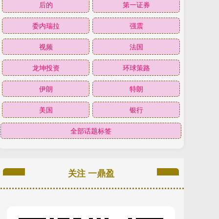
后的
第一证券
委内瑞拉
强震
视频
法国
龙坤投资
环球策路
伊朗
特朗
美国
银行
全部话题标签
关注 一鼎盈