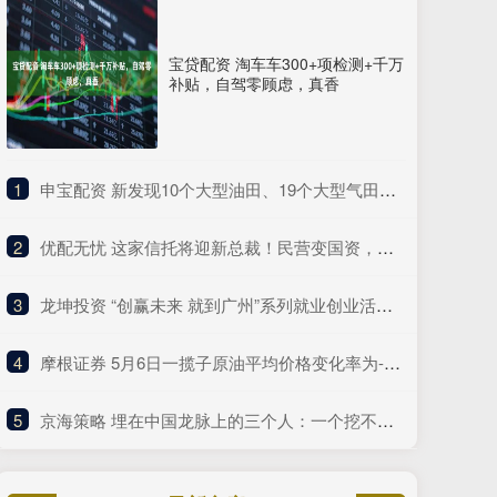
宝贷配资 淘车车300+项检测+千万
补贴，自驾零顾虑，真香
1
​申宝配资 新发现10个大型油田、19个大型气田⋯⋯自然资源部晒“十四五”成绩单
2
​优配无忧 这家信托将迎新总裁！民营变国资，有这些变化……
3
​龙坤投资 “创赢未来 就到广州”系列就业创业活动启动
4
​摩根证券 5月6日一揽子原油平均价格变化率为-7.83%
5
​京海策略 埋在中国龙脉上的三个人：一个挖不开，一个不敢挖，一个异兽守护