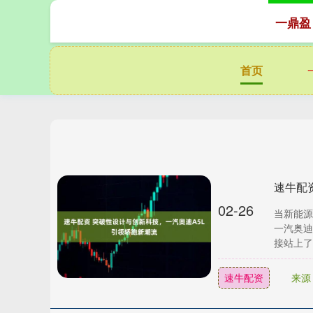
一鼎盈
首页
速牛配
02-26
当新能源
一汽奥迪
接站上了燃
速牛配资
来源