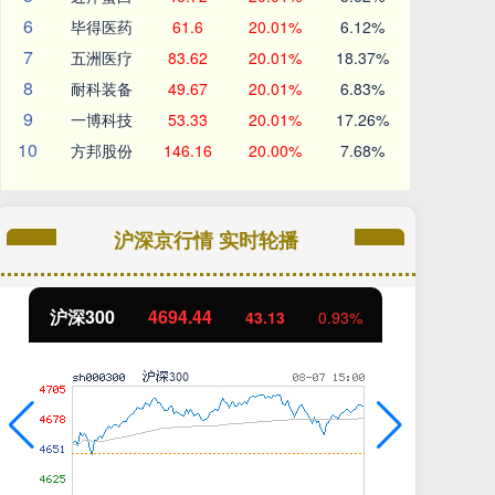
6
毕得医药
61.6
20.01%
6.12%
7
五洲医疗
83.62
20.01%
18.37%
8
耐科装备
49.67
20.01%
6.83%
9
一博科技
53.33
20.01%
17.26%
10
方邦股份
146.16
20.00%
7.68%
沪深京行情 实时轮播
沪深300
4694.44
北
43.13
0.93%