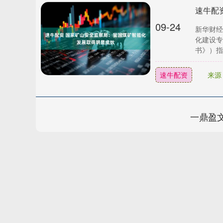
速牛配
09-24
新华财经
化建设专
书》）指
速牛配资
来源
一鼎盈
上证指数
3940.04
.40
2.13%
39.68
1.