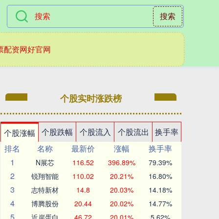
搜索
票配资网好官网
个股实时涨跌榜
个股跌幅
个股流入
个股流出
换手率
个股涨幅
排名
名称
最新价
涨幅
换手率
1
N展芯
116.52
396.89%
79.39%
2
锐翔智能
110.02
20.21%
16.80%
3
志特新材
14.8
20.03%
14.18%
4
博腾股份
20.44
20.02%
14.77%
5
近岸蛋白
46.72
20.01%
5.62%