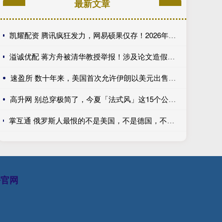
最新文章
凯耀配资 腾讯疯狂发力，网易硕果仅存！2026年上半年腾讯网易上线的游戏
溢诚优配 蒋方舟被清华教授举报！涉及论文造假、捏造出处、伪造文献……
速盈所 数十年来，美国首次允许伊朗以美元出售石油
高升网 别总穿极简了，今夏「法式风」这15个公式，太美太时髦了！
掌互通 俄罗斯人最恨的不是美国，不是德国，不是乌克兰，不是波兰，也不是法国，而是英国！英国不一定亲自吞地盘，但很会组织别人围堵
好官网