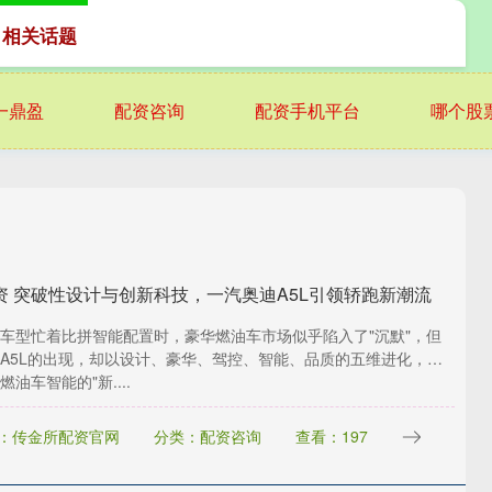
 相关话题
一鼎盈
配资咨询
配资手机平台
哪个股
资 突破性设计与创新科技，一汽奥迪A5L引领轿跑新潮流
车型忙着比拼智能配置时，豪华燃油车市场似乎陷入了"沉默"，但
A5L的出现，却以设计、豪华、驾控、智能、品质的五维进化，直
油车智能的"新....
：传金所配资官网
分类：配资咨询
查看：197