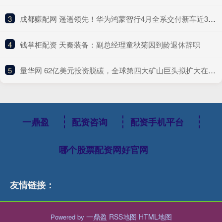
3
​成都赚配网 遥遥领先！华为鸿蒙智行4月全系交付新车近3万辆 蝉联冠军
4
​钱掌柜配资 天秦装备：副总经理童秋菊因到龄退休辞职
5
​量华网 62亿美元投资脱碳，全球第四大矿山巨头拟扩大在华采购
一鼎盈
配资咨询
配资手机平台
哪个股票配资网好官网
友情链接：
一鼎盈
RSS地图
HTML地图
Powered by