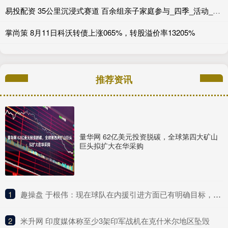
易投配资 35公里沉浸式赛道 百余组亲子家庭参与_四季_活动_天马
掌尚策 8月11日科沃转债上涨065%，转股溢价率13205%
推荐资讯
量华网 62亿美元投资脱碳，全球第四大矿山
巨头拟扩大在华采购
1
​趣操盘 于根伟：现在球队在内援引进方面已有明确目标，部分人选已经确定
2
​米升网 印度媒体称至少3架印军战机在克什米尔地区坠毁