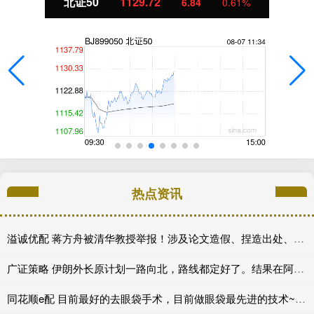
北证50
1129.72
6.84
0.61%
热点资讯
溢诚优配 蒋方舟被清华教授举报！涉及论文造假、捏造出处、伪造文献……
广证策略 伊朗外长原计划一路向北，路线都定好了。结果在阿曼拿到一个新方案，又飞回伊斯兰堡，就因说了句：霍尔木兹海峡安全新机制，沙特必须参与
同花顺e配 目前最好的去眼袋手术，目前做眼袋最先进的技术~美丽无忧_皮肤_风险_脂肪